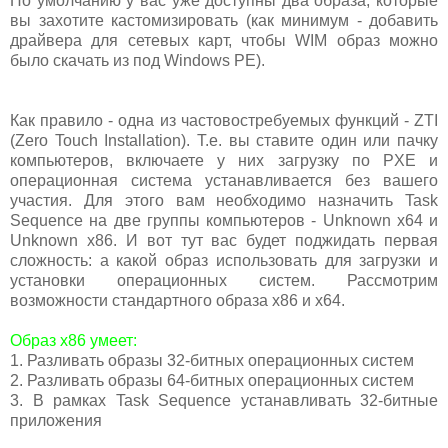
По умолчанию у вас уже доступны два образа, которые
вы захотите кастомизировать (как минимум - добавить
драйвера для сетевых карт, чтобы WIM образ можно
было скачать из под Windows PE).
Как правило - одна из частовостребуемых функций - ZTI
(Zero Touch Installation). Т.е. вы ставите один или пачку
компьютеров, включаете у них загрузку по PXE и
операционная система устанавливается без вашего
участия. Для этого вам необходимо назначить Task
Sequence на две группы компьютеров - Unknown x64 и
Unknown x86. И вот тут вас будет поджидать первая
сложность: а какой образ использовать для загрузки и
установки операционных систем. Рассмотрим
возможности стандартного образа x86 и x64.
Образ x86 умеет:
1. Разливать образы 32-битных операционных систем
2. Разливать образы 64-битных операционных систем
3. В рамках Task Sequence устанавливать 32-битные
приложения