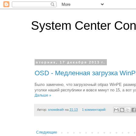
System Center Conf
вторник, 17 декабря 2013 г.
OSD - Медленная загрузка WinPE
Было замечено, что загрузочный образ WinPE размер
уголки нашей республики и вовсе минут по 15, а вот
Дальше »
Автор:
snowdeath
на
21:13
1 комментарий:
Следующие